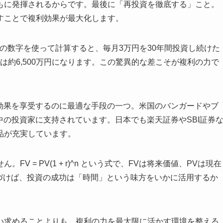
もに発揮されるからです。最後に「再投資を徹底する」こと。
すことで複利効果が最大化します。
。この数字を使って計算すると、毎月3万円を30年間投資し続けた
額は約6,500万円になります。この驚異的な差こそが複利の力で
利効果を享受するのに最適な手段の一つ。米国のバンガードやブ
中の投資家に支持されています。日本でも楽天証券やSBI証券
品が充実しています。
 = PV(1 + r)^n という式で、FVは将来価値、PVは現在
づけば、投資の成功は「時間」という味方をいかに活用するか
い求めることよりも、複利の力を最大限に活かす環境を整える