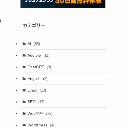
適
カテゴリー
AI
(65)
Audible
(11)
ChatGPT
(3)
English
(2)
Linux
(13)
SEO
(17)
Web開発
(22)
WordPress
(4)