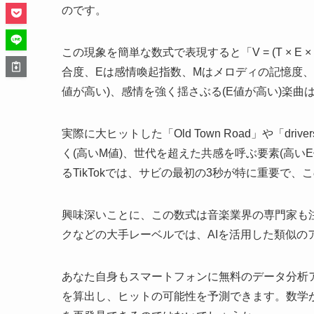
のです。
この現象を簡単な数式で表現すると「V = (T × E
合度、Eは感情喚起指数、Mはメロディの記憶度、
値が高い)、感情を強く揺さぶる(E値が高い)楽
実際に大ヒットした「Old Town Road」や「dri
く(高いM値)、世代を超えた共感を呼ぶ要素(高い
るTikTokでは、サビの最初の3秒が特に重要で
興味深いことに、この数式は音楽業界の専門家も
クなどの大手レーベルでは、AIを活用した類似
あなた自身もスマートフォンに無料のデータ分析
を算出し、ヒットの可能性を予測できます。数学