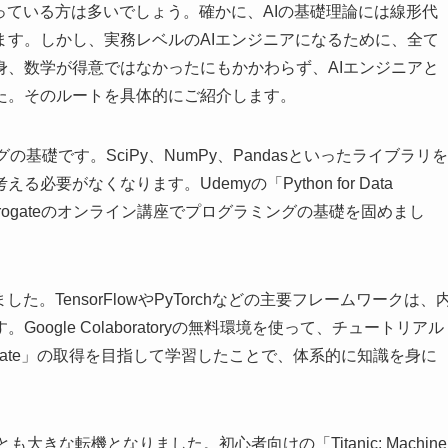
っている方は多いでしょう。確かに、AIの基礎理論には線形代
ます。しかし、実務レベルのAIエンジニアになるために、全て
身、数学が得意ではなかったにもかかわらず、AIエンジニアと
た。そのルートを具体的にご紹介します。
の基礎です。SciPy、NumPy、Pandasといったライブラリを
がなくなります。Udemyの「Python for Data
tcamp」や、Progateのオンライン講座でプログラミングの基礎を固めまし
。TensorFlowやPyTorchなどの主要フレームワークは、
ogle Colaboratoryの無料環境を使って、チュートリアル
Certificate」の取得を目指して学習したことで、体系的に知識を身に
大きな転機となりました。初心者向けの「Titanic: Machine