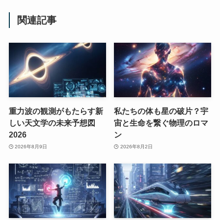
関連記事
重力波の観測がもたらす新
私たちの体も星の破片？宇
しい天文学の未来予想図
宙と生命を繋ぐ物理のロマ
2026
ン
2026年8月9日
2026年8月2日