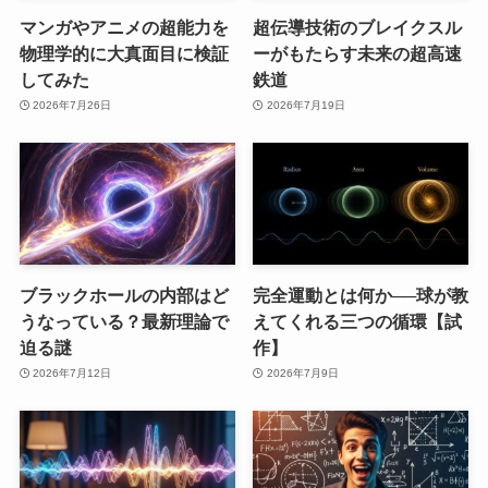
マンガやアニメの超能力を
超伝導技術のブレイクスル
物理学的に大真面目に検証
ーがもたらす未来の超高速
してみた
鉄道
2026年7月26日
2026年7月19日
ブラックホールの内部はど
完全運動とは何か──球が教
うなっている？最新理論で
えてくれる三つの循環【試
迫る謎
作】
2026年7月12日
2026年7月9日