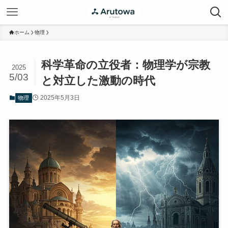
ホーム
物理
科学革命の立役者：物理学が宗教
2025
5/03
と対立した激動の時代
2025年5月3日
物理