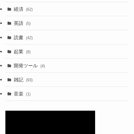
経済
(62)
英語
(5)
読書
(42)
起業
(8)
開発ツール
(4)
雑記
(93)
音楽
(1)