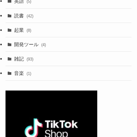
英語
(5)
読書
(42)
起業
(8)
開発ツール
(4)
雑記
(93)
音楽
(1)