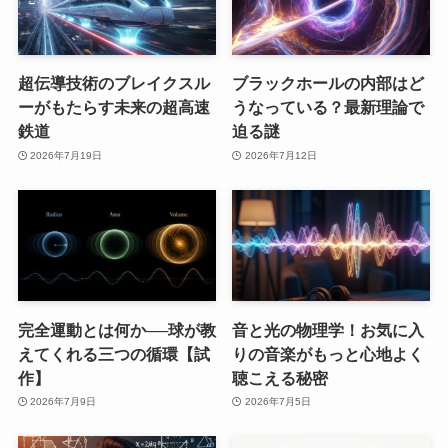
超伝導技術のブレイクスル
ブラックホールの内部はど
ーがもたらす未来の超高速
うなっている？最新理論で
鉄道
迫る謎
2026年7月19日
2026年7月12日
完全運動とは何か──球が教
音と光の物理学！お気に入
えてくれる三つの循環【試
りの音楽がもっと心地よく
作】
聴こえる秘密
2026年7月9日
2026年7月5日