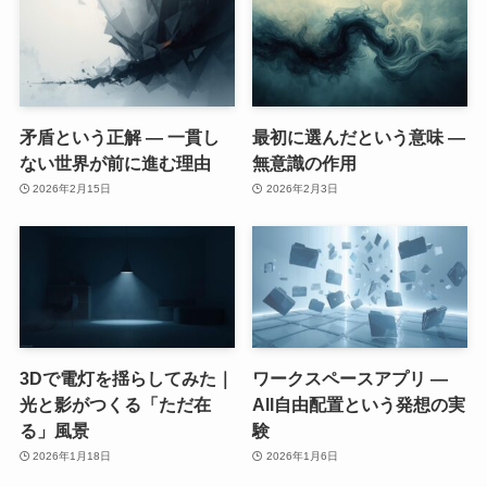
矛盾という正解 ― 一貫し
最初に選んだという意味 ―
ない世界が前に進む理由
無意識の作用
2026年2月15日
2026年2月3日
3Dで電灯を揺らしてみた｜
ワークスペースアプリ ―
光と影がつくる「ただ在
All自由配置という発想の実
る」風景
験
2026年1月18日
2026年1月6日