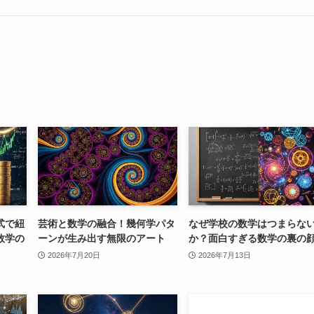
式で紐
芸術と数学の融合！幾何学パタ
なぜ学校の数学はつまらな
数学の
ーンが生み出す無限のアート
か？面白すぎる数学の裏の
2026年7月20日
2026年7月13日