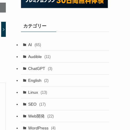
カテゴリー
AI
(65)
Audible
(11)
ChatGPT
(3)
English
(2)
Linux
(13)
SEO
(17)
Web開発
(22)
WordPress
(4)