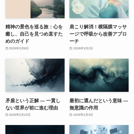
精神の景色を巡る旅：心を
肩こり解消！横隔膜マッサ
癒し、自己を見つめ直すた
ージで呼吸から改善アプロ
めのガイド
ーチ
2026年3月8日
2026年3月2日
矛盾という正解 ― 一貫し
最初に選んだという意味 ―
ない世界が前に進む理由
無意識の作用
2026年2月15日
2026年2月3日