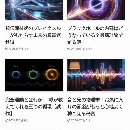
超伝導技術のブレイクスル
ブラックホールの内部はど
ーがもたらす未来の超高速
うなっている？最新理論で
鉄道
迫る謎
2026年7月19日
2026年7月12日
完全運動とは何か──球が教
音と光の物理学！お気に入
えてくれる三つの循環【試
りの音楽がもっと心地よく
作】
聴こえる秘密
2026年7月9日
2026年7月5日