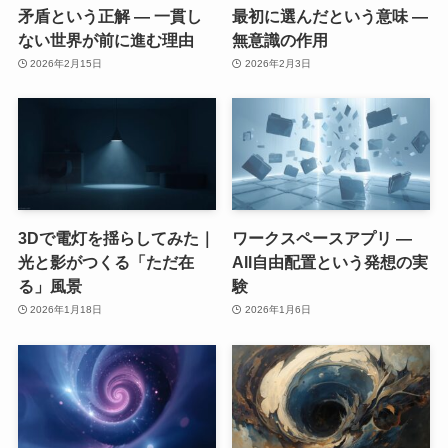
矛盾という正解 ― 一貫し
最初に選んだという意味 ―
ない世界が前に進む理由
無意識の作用
2026年2月15日
2026年2月3日
3Dで電灯を揺らしてみた｜
ワークスペースアプリ ―
光と影がつくる「ただ在
All自由配置という発想の実
る」風景
験
2026年1月18日
2026年1月6日