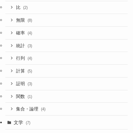
比
(2)
無限
(8)
確率
(4)
統計
(3)
行列
(4)
計算
(5)
証明
(3)
関数
(1)
集合・論理
(4)
文学
(7)