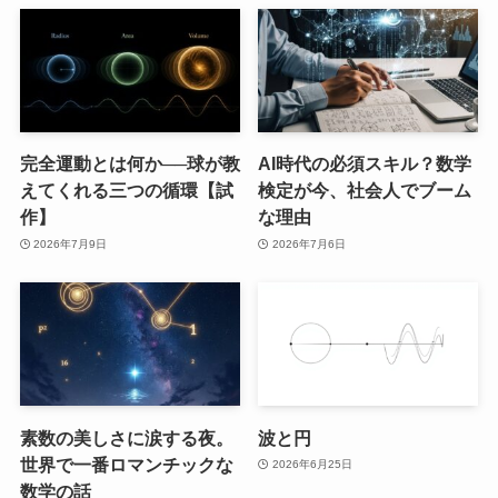
完全運動とは何か──球が教
AI時代の必須スキル？数学
えてくれる三つの循環【試
検定が今、社会人でブーム
作】
な理由
2026年7月9日
2026年7月6日
素数の美しさに涙する夜。
波と円
世界で一番ロマンチックな
2026年6月25日
数学の話