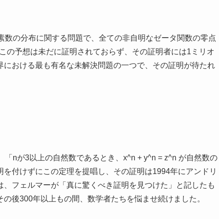
、素数の分布に関する問題で、全ての非自明なゼータ関数の零点
。この予想は未だに証明されておらず、その証明者には1ミリオ
界における最も有名な未解決問題の一つで、その証明が待たれ
3以上の自然数であるとき、x^n + y^n = z^n が自然数の
を付けずにこの定理を提唱し、その証明は1994年にアンドリ
は、フェルマーが「真に驚くべき証明を見つけた」と記したも
の後300年以上もの間、数学者たちを悩ませ続けました。