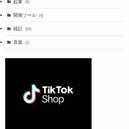
起業
(8)
開発ツール
(4)
雑記
(93)
音楽
(1)