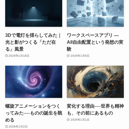
3Dで電灯を揺らしてみた｜
ワークスペースアプリ ―
光と影がつくる「ただ在
All自由配置という発想の実
る」風景
験
2026年1月18日
2026年1月6日
螺旋アニメーションをつく
変化する理由──世界も精神
ってみた──ものの誕生を眺
も、その前にあるもの
める
2026年1月1日
2026年1月2日