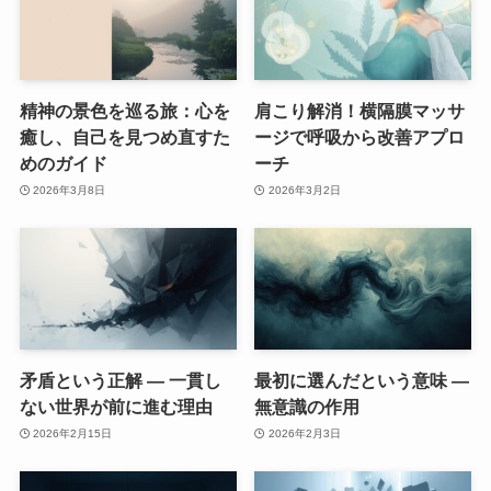
精神の景色を巡る旅：心を
肩こり解消！横隔膜マッサ
癒し、自己を見つめ直すた
ージで呼吸から改善アプロ
めのガイド
ーチ
2026年3月8日
2026年3月2日
矛盾という正解 ― 一貫し
最初に選んだという意味 ―
ない世界が前に進む理由
無意識の作用
2026年2月15日
2026年2月3日