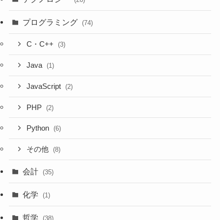
プログラミング
(74)
C・C++
(3)
Java
(1)
JavaScript
(2)
PHP
(2)
Python
(6)
その他
(8)
会計
(35)
化学
(1)
哲学
(38)