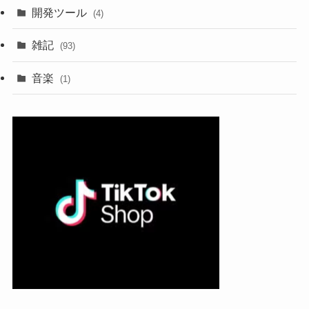
開発ツール
(4)
雑記
(93)
音楽
(1)