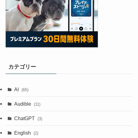
カテゴリー
AI
(65)
Audible
(11)
ChatGPT
(3)
English
(2)