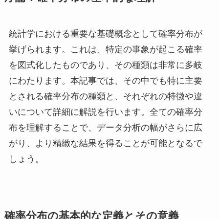
統計学における重要な基礎概念として確率分布が
挙げられます。これは、特定の事象が起こる確率
を図式化したものであり、その種類は非常に多岐
にわたります。本記事では、その中でも特に主要
とされる確率分布の種類と、それぞれの特徴や違
いについて詳細に解説を行います。全ての確率分
布を理解することで、データ分析の幅がさらに広
がり、より精緻な結果を得ることが可能となるで
しょう。
確率分布の基本的な定義とその意義