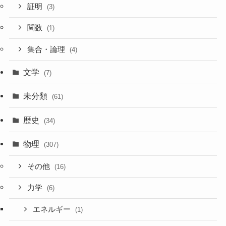
証明
(3)
関数
(1)
集合・論理
(4)
文学
(7)
未分類
(61)
歴史
(34)
物理
(307)
その他
(16)
力学
(6)
エネルギー
(1)