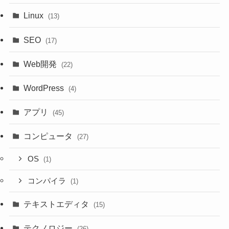
Linux
(13)
SEO
(17)
Web開発
(22)
WordPress
(4)
アプリ
(45)
コンピュータ
(27)
OS
(1)
コンパイラ
(1)
テキストエディタ
(15)
テクノロジー
(26)