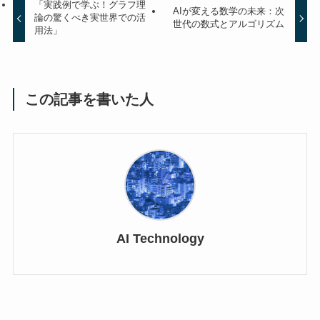
「実践例で学ぶ！グラフ理
AIが変える数学の未来：次
論の驚くべき実世界での活
世代の数式とアルゴリズム
用法」
この記事を書いた人
AI Technology