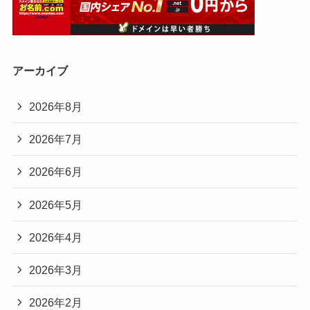
アーカイブ
2026年8月
2026年7月
2026年6月
2026年5月
2026年4月
2026年3月
2026年2月