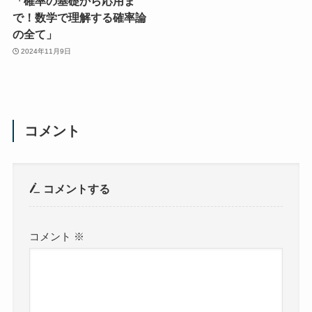
「確率の基礎から応用ま
で！数学で理解する確率論
の全て」
2024年11月9日
コメント
コメントする
コメント
※