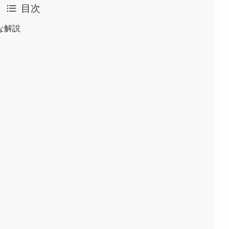
目次
な解説