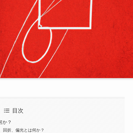
目次
何か？
、回折、偏光とは何か？