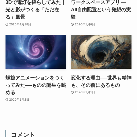
3Dで電灯を揺らしてみた｜
ワークスペースアプリ ―
光と影がつくる「ただ在
All自由配置という発想の実
る」風景
験
2026年1月18日
2026年1月6日
螺旋アニメーションをつく
変化する理由──世界も精神
ってみた──ものの誕生を眺
も、その前にあるもの
める
2026年1月1日
2026年1月2日
コメント