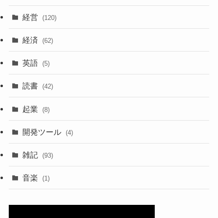
経営
(120)
経済
(62)
英語
(5)
読書
(42)
起業
(8)
開発ツール
(4)
雑記
(93)
音楽
(1)