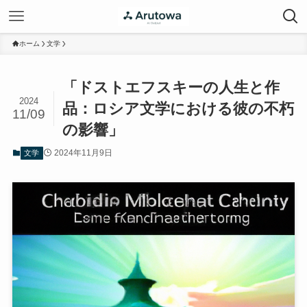
ホーム
文学
「ドストエフスキーの人生と作
2024
品：ロシア文学における彼の不朽
11/09
の影響」
2024年11月9日
文学