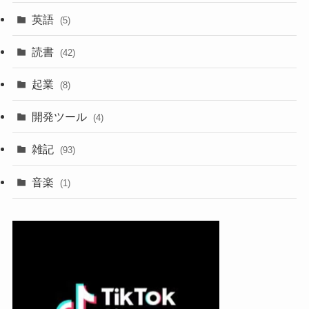
英語
(5)
読書
(42)
起業
(8)
開発ツール
(4)
雑記
(93)
音楽
(1)