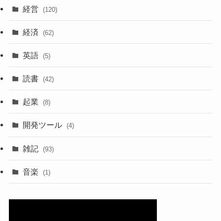
経営
(120)
経済
(62)
英語
(5)
読書
(42)
起業
(8)
開発ツール
(4)
雑記
(93)
音楽
(1)