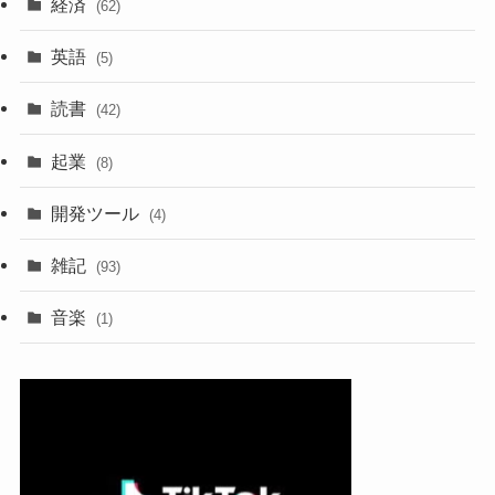
経済
(62)
英語
(5)
読書
(42)
起業
(8)
開発ツール
(4)
雑記
(93)
音楽
(1)