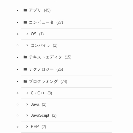
アプリ
(45)
コンピュータ
(27)
(1)
OS
(1)
コンパイラ
テキストエディタ
(15)
テクノロジー
(26)
プログラミング
(74)
(3)
C・C++
(1)
Java
(2)
JavaScript
(2)
PHP