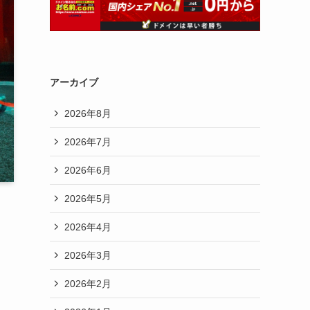
アーカイブ
2026年8月
2026年7月
2026年6月
2026年5月
2026年4月
2026年3月
2026年2月