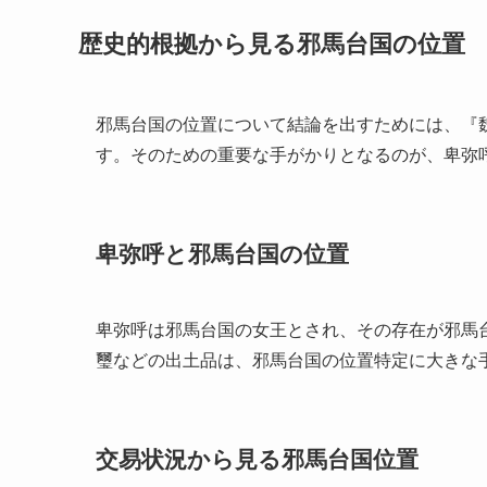
歴史的根拠から見る邪馬台国の位置
邪馬台国の位置について結論を出すためには、『
す。そのための重要な手がかりとなるのが、卑弥
卑弥呼と邪馬台国の位置
卑弥呼は邪馬台国の女王とされ、その存在が邪馬
璽などの出土品は、邪馬台国の位置特定に大きな
交易状況から見る邪馬台国位置