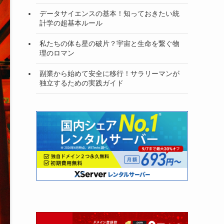
データサイエンスの基本！知っておきたい統
計学の超基本ルール
私たちの体も星の破片？宇宙と生命を繋ぐ物
理のロマン
副業から始めて安全に移行！サラリーマンが
独立するための実践ガイド