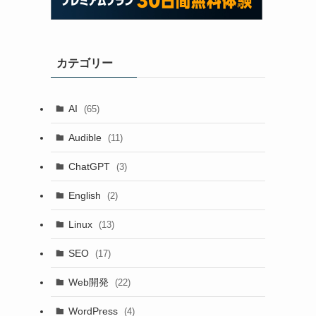
カテゴリー
AI
(65)
Audible
(11)
ChatGPT
(3)
English
(2)
Linux
(13)
SEO
(17)
Web開発
(22)
WordPress
(4)