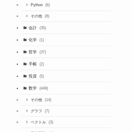
(6)
Python
(8)
その他
会計
(35)
化学
(1)
哲学
(37)
手帳
(2)
投資
(5)
数学
(449)
(14)
その他
(7)
グラフ
(3)
ベクトル