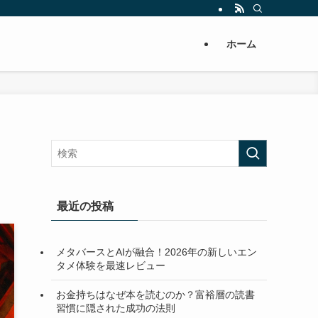
ホーム
最近の投稿
メタバースとAIが融合！2026年の新しいエン
タメ体験を最速レビュー
お金持ちはなぜ本を読むのか？富裕層の読書
習慣に隠された成功の法則