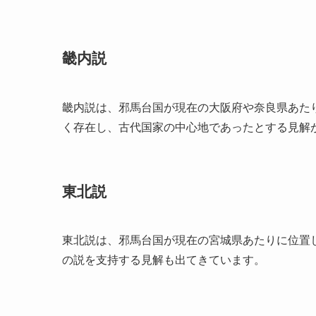
畿内説
畿内説は、邪馬台国が現在の大阪府や奈良県あた
く存在し、古代国家の中心地であったとする見解
東北説
東北説は、邪馬台国が現在の宮城県あたりに位置
の説を支持する見解も出てきています。