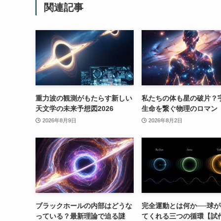
関連記事
重力波の観測がもたらす新しい
私たちの体も星の破片？
天文学の未来予想図2026
生命を繋ぐ物理のロマン
2026年8月9日
2026年8月2日
ブラックホールの内部はどうな
完全運動とは何か──球
っている？最新理論で迫る謎
てくれる三つの循環【試