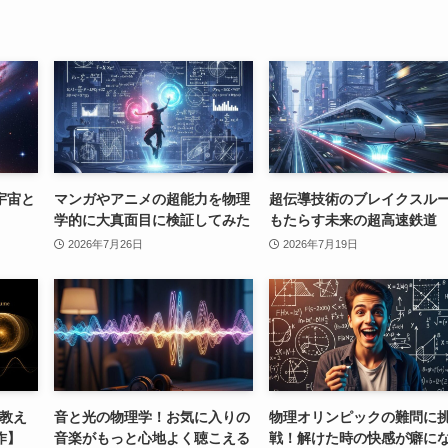
宇宙と
マンガやアニメの超能力を物理
超伝導技術のブレイクスル
学的に大真面目に検証してみた
もたらす未来の超高速鉄道
2026年7月26日
2026年7月19日
が教え
音と光の物理学！お気に入りの
物理オリンピックの難問に
作】
音楽がもっと心地よく聴こえる
戦！解けた時の快感が癖に