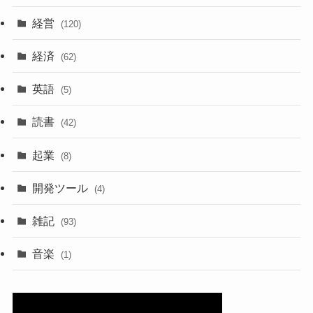
経営
(120)
経済
(62)
英語
(5)
読書
(42)
起業
(8)
開発ツール
(4)
雑記
(93)
音楽
(1)