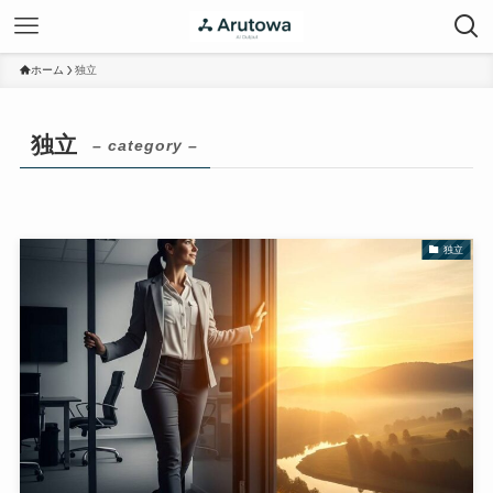
ホーム
独立
独立
– category –
独立